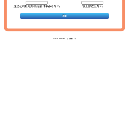
这是公司以电邮确定的订单参考号码
填上邮政区号码
© PreciseParts
|
版权
-->